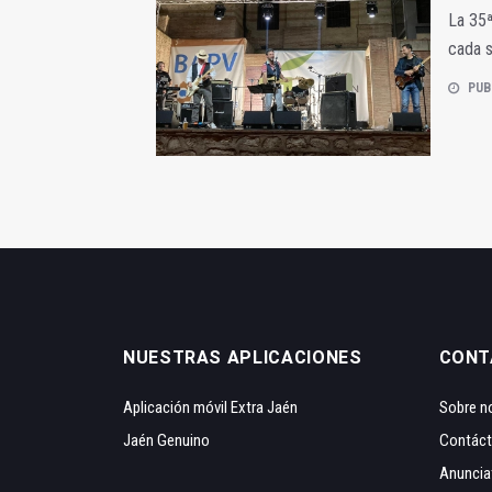
La 35ª
cada 
PUB
NUESTRAS APLICACIONES
CONT
Aplicación móvil Extra Jaén
Sobre n
Jaén Genuino
Contác
Anuncia