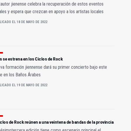
tautor jienense celebra la recuperación de estos eventos
les y espera que crezcan en apoyo a los artistas locales
LICADO EL 18 DE MAYO DE 2022
s se estrena en los Ciclos de Rock
va formación jiennense dará su primer concierto bajo este
e en los Baños Árabes
LICADO EL 19 DE MAYO DE 2022
clos de Rock reúnen a una veintena de bandas de la provincia
gésimotercera edición tiene como escenario principal el