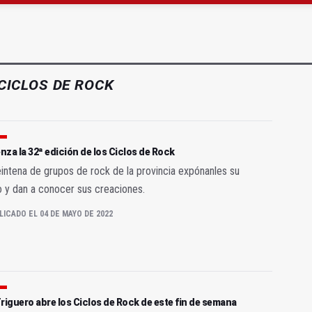
r al alcalde de Sevilla por "menospreciar" a Jaén
precio" de la Junta al Cetedex
CICLOS DE ROCK
za la 32ª edición de los Ciclos de Rock
intena de grupos de rock de la provincia expónanles su
o y dan a conocer sus creaciones.
LICADO EL 04 DE MAYO DE 2022
riguero abre los Ciclos de Rock de este fin de semana