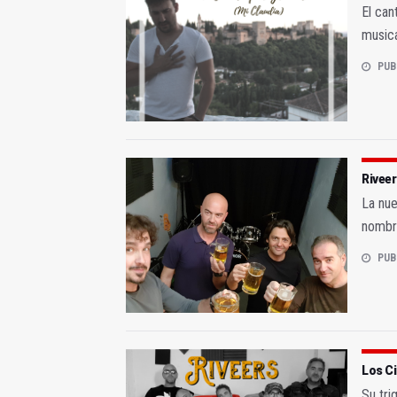
El can
musica
PUB
Riveer
La nue
nombr
PUB
Los Ci
Su tri