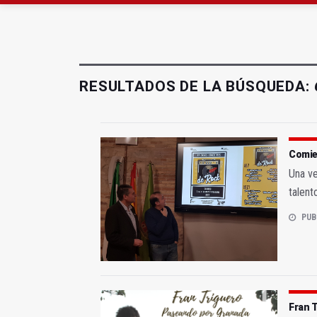
Turjaén exige rectifica
El PSOE critica el "des
RESULTADOS DE LA BÚSQUEDA:
Comien
Una ve
talent
PUB
Fran T