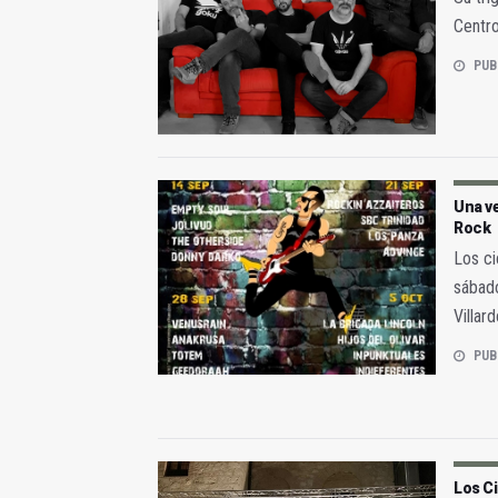
Centro
PUB
Una ve
Rock
Los ci
sábado
Villa
PUB
Los C