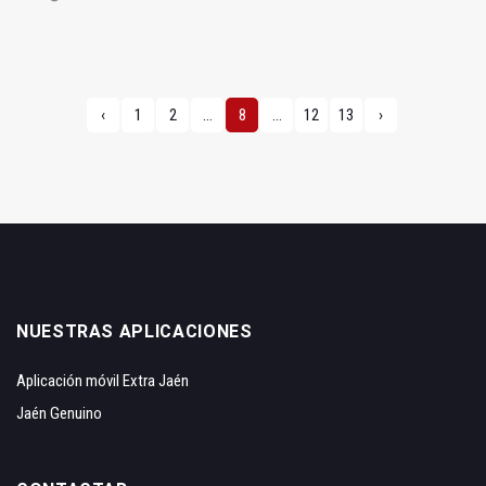
‹
1
2
...
8
...
12
13
›
NUESTRAS APLICACIONES
Aplicación móvil Extra Jaén
Jaén Genuino