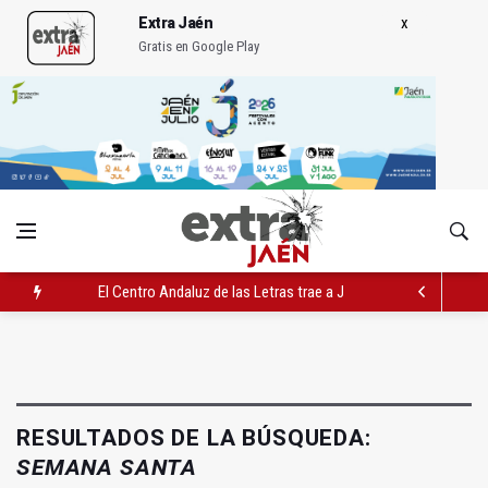
Extra Jaén
Gratis en Google Play
El Centro Andaluz de las Letras trae a Jaén al filósofo Omar L
Roban joyas de la Virgen de la Fuensanta Coronada de Alcaud
El PSOE acusa al PP de "apuntarse el tanto" de los datos de 
RESULTADOS DE LA BÚSQUEDA:
SEMANA SANTA