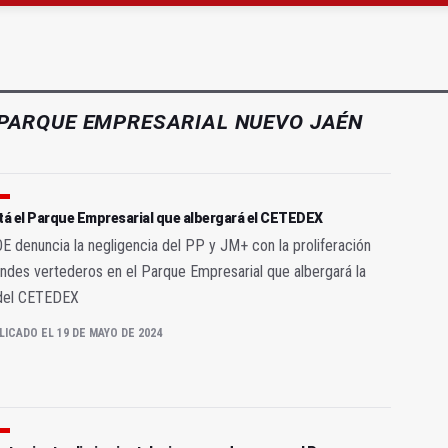
as Letras trae a Jaén al filósofo Omar Linares
gen de la Fuensanta Coronada de Alcaudete
PARQUE EMPRESARIAL NUEVO JAÉN
tá el Parque Empresarial que albergará el CETEDEX
E denuncia la negligencia del PP y JM+ con la proliferación
ndes vertederos en el Parque Empresarial que albergará la
del CETEDEX
LICADO EL 19 DE MAYO DE 2024