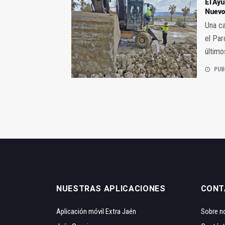
El Ayu
Nuevo
Una ca
el Par
último
PUB
NUESTRAS APLICACIONES
CONT
Aplicación móvil Extra Jaén
Sobre n