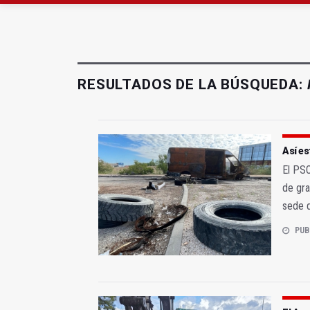
El Centro Andaluz de l
Roban joyas de la Vir
RESULTADOS DE LA BÚSQUEDA:
Así es
El PSO
de gra
sede 
PUB