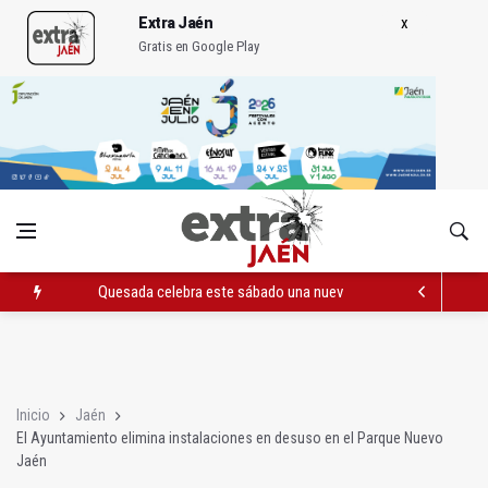
Extra Jaén
Gratis en Google Play
Quesada celebra este sábado una nueva jornada de Orgullo
La Junta amplia la alerta por listeria en Granada, Jaén y Sevilla
Rubén Gómez se suma al Avanza Jaén Paraíso Interior
Inicio
Jaén
El Ayuntamiento elimina instalaciones en desuso en el Parque Nuevo
Jaén