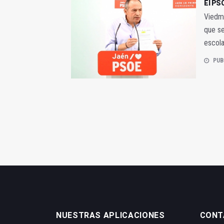
El PSO
Viedma
que se
escol
PUB
NUESTRAS APLICACIONES
CONT