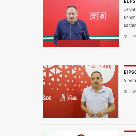
EL PSO
Jacint
tienen
socie
PUB
El PSO
Viedma
PUB