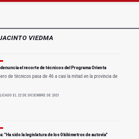
atrocinador del Real Jaén en categoría bronce
conductores del tranvía empiezan la próxima semana
JACINTO VIEDMA
denuncia el recorte de técnicos del Programa Orienta
ero de técnicos pasa de 46 a casi la mitad en la provincia de
LICADO EL 22 DE DICIEMBRE DE 2021
: "Ha sido la legislatura de los 0 kilómetros de autovía"