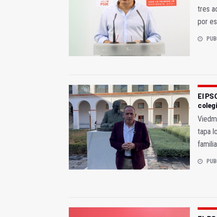
tres 
por es
PUB
El PSO
coleg
Viedma
tapa l
famili
PUB