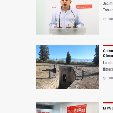
Jacint
Torred
PUB
Cultur
Cámar
La int
filtra
PUB
El PSO