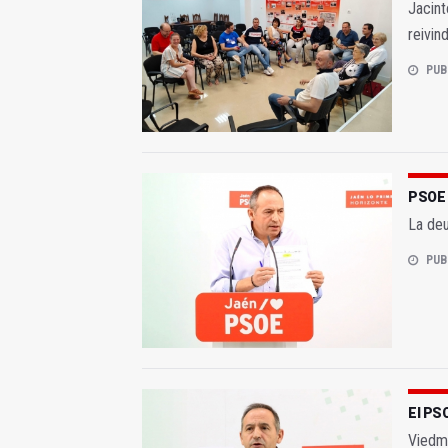
Jacint
reivin
PUB
PSOE e
La deu
PUB
El PSO
Viedma