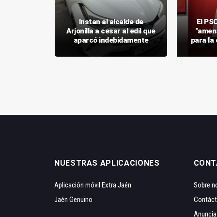
 la Junta
Instan al alcalde de
El PSO
a" con las
Arjonilla a cesar al edil que
"amena
nedero
aparcó indebidamente
para la
NUESTRAS APLICACIONES
CONT
Aplicación móvil Extra Jaén
Sobre n
Jaén Genuino
Contác
Anuncia