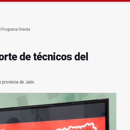
atrocinador del Real Jaén en categoría bronce
conductores del tranvía empiezan la próxima semana
l Programa Orienta
rte de técnicos del
a provincia de Jaén.