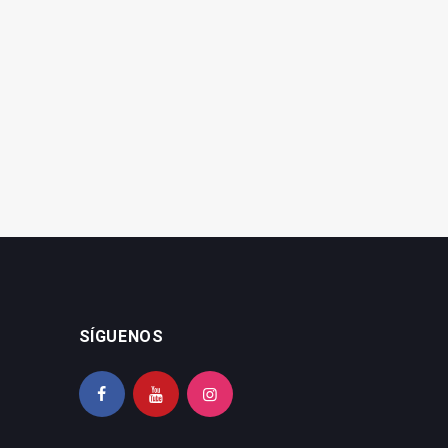
El PSOE acusa a la Junta
El PSOE exige diálogo con
de "acoso y derribo" a la
la plantilla municipal de
sanidad pública
Arroyo del Ojanco
SÍGUENOS