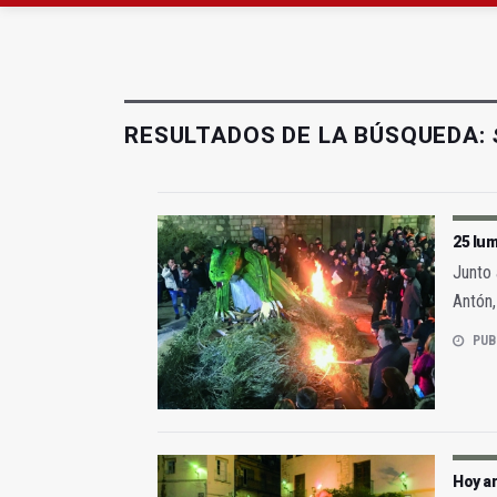
El Centro de Transfusi
La Junta convoca ayuda
RESULTADOS DE LA BÚSQUEDA:
25 lum
Junto 
Antón,
PUB
Hoy a