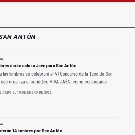
ón organiza 42 colectas de sangre en la provincia
s para facilitar la contratación indefinida
SAN ANTÓN
bres darán calor a Jaén para San Antón
a las lumbres se celebrará el VI Concurso de la Tapa de San
 que organiza el periódico VIVA JAÉN, como colaborador
LICADO EL 10 DE ENERO DE 2022
rderán 14 lumbres por San Antón