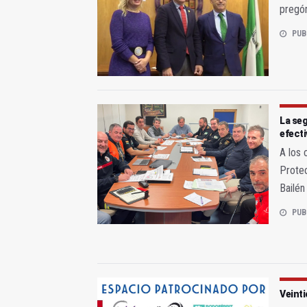
pregó
PUB
La seg
efect
A los 
Protec
Bailén
PUB
Veint