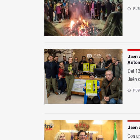
PUB
Jaén d
Antó
Del 13
Jaén d
PUB
Jaén 
Con un