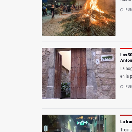
PUB
Las 30
Antó
La hog
en la 
PUB
La tra
Treint