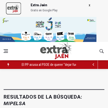
Extra Jaén
Gratis en Google Play
El PP acusa al PSOE de querer "dejar fuera" a la Junta en el Ce
Denuncian que Cazorla se queda con solo dos bomberos por 
Pelea con arma blanca acaba con una menor herida en Torred
RESULTADOS DE LA BÚSQUEDA:
MIPELSA