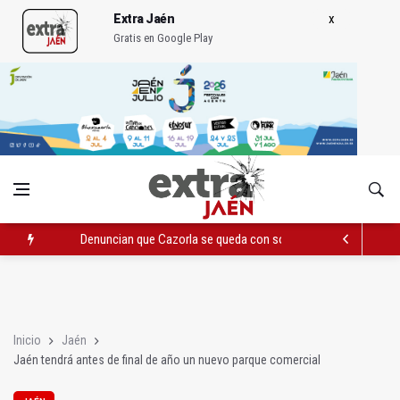
Extra Jaén
Gratis en Google Play
Denuncian que Cazorla se queda con solo dos bomberos por 
Pelea con arma blanca acaba con una menor herida en Torred
El PP acusa al PSOE de querer "dejar fuera" a la Junta en el Ce
Inicio
Jaén
Jaén tendrá antes de final de año un nuevo parque comercial