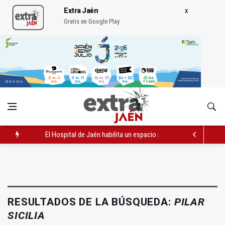
Extra Jaén
Gratis en Google Play
El Hospital de Jaén habilita un espacio para consultas de Gen
Turjaén exige rectificar al alcalde de Sevilla por "menospreciar
El PSOE critica el "desprecio" de la Junta al Cetedex
RESULTADOS DE LA BÚSQUEDA:
PILAR
SICILIA