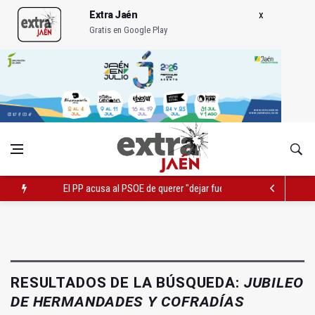
Extra Jaén
Gratis en Google Play
El PP acusa al PSOE de querer "dejar fuera" a la Junta en el Ce
Denuncian que Cazorla se queda con solo dos bomberos por 
Pelea con arma blanca acaba con una menor herida en Torred
RESULTADOS DE LA BÚSQUEDA:
JUBILEO
DE HERMANDADES Y COFRADÍAS