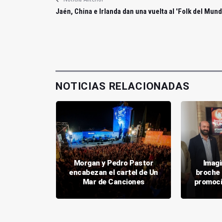
Jaén, China e Irlanda dan una vuelta al 'Folk del Mund
NOTICIAS RELACIONADAS
a ofrece
Morgan y Pedro Pastor
Imagi
ciertos en
encabezan el cartel de Un
broche 
 2022
Mar de Canciones
promoci