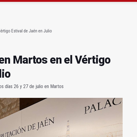
ta por listeria en Granada, Jaén y Sevilla
l Avanza Jaén Paraíso Interior
rtigo Estival de Jaén en Julio
en Martos en el Vértigo
lio
los días 26 y 27 de julio en Martos