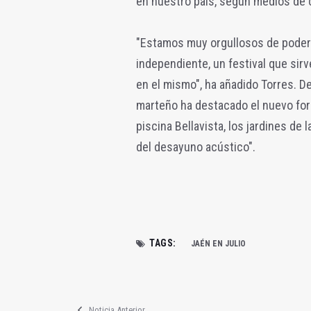
en nuestro país, según medios de 
"Estamos muy orgullosos de poder 
independiente, un festival que sir
en el mismo", ha añadido Torres. D
marteño ha destacado el nuevo form
piscina Bellavista, los jardines de 
del desayuno acústico".
TAGS:
JAÉN EN JULIO
Noticia Anterior