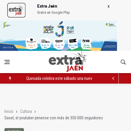
Extra Jaén
Gratis en Google Play
Quesada celebra este sábado una nueva jornada de Orgullo
La Junta amplia la alerta por listeria en Granada, Jaén y Sevilla
Rubén Gómez se suma al Avanza Jaén Paraíso Interior
Inicio
Cultura
Sasel, el youtuber jienense con más de 350.000 seguidores