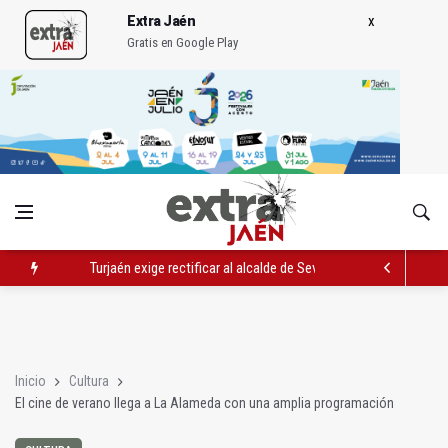
Extra Jaén
Gratis en Google Play
Turjaén exige rectificar al alcalde de Sevilla por "menospreciar
El PSOE critica el "desprecio" de la Junta al Cetedex
El Hospital de Jaén habilita un espacio para consultas de Gen
Inicio
Cultura
El cine de verano llega a La Alameda con una amplia programación