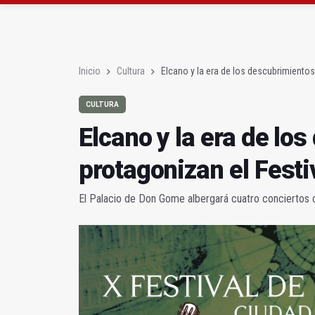
El PP acusa al PSOE de
Denuncian que Cazorl
Inicio
Cultura
Elcano y la era de los descubrimientos
CULTURA
Elcano y la era de lo
protagonizan el Fest
El Palacio de Don Gome albergará cuatro conciertos c