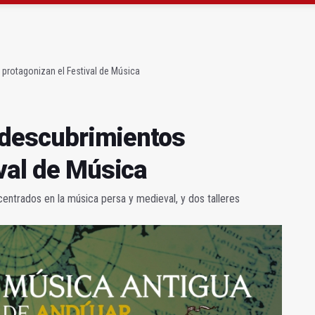
 querer "dejar fuera" a la Junta en el Cetedex
a se queda con solo dos bomberos por turno
 protagonizan el Festival de Música
s descubrimientos
ival de Música
entrados en la música persa y medieval, y dos talleres