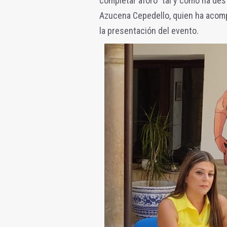
completar aforo" tal y como ha des
Azucena Cepedello, quien ha acompa
la presentación del evento.