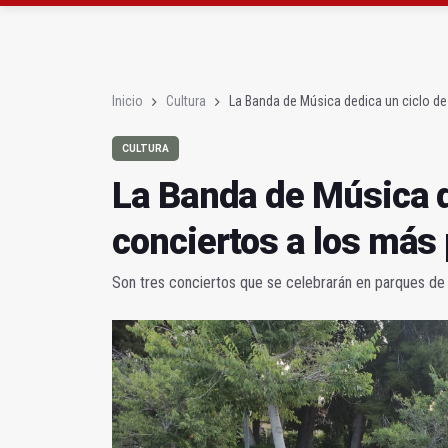
Roban joyas de la Vir
El PSOE acusa al PP de
Inicio
Cultura
La Banda de Música dedica un ciclo d
CULTURA
La Banda de Música d
conciertos a los má
Son tres conciertos que se celebrarán en parques de l