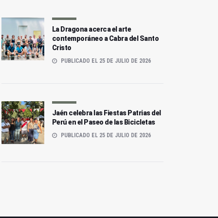
La Dragona acerca el arte
contemporáneo a Cabra del Santo
Cristo
PUBLICADO EL 25 DE JULIO DE 2026
La Banda Municipal actúa
La Banda Municipal de
en San Juan dentro del
Música toma el centro de
Ciclo de Música Sacra
Jaén
Jaén celebra las Fiestas Patrias del
Perú en el Paseo de las Bicicletas
PUBLICADO EL 25 DE JULIO DE 2026