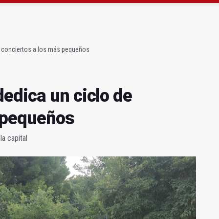
gen de la Fuensanta Coronada de Alcaudete
 "apuntarse el tanto" de los datos de empleo
e conciertos a los más pequeños
edica un ciclo de
s pequeños
a capital