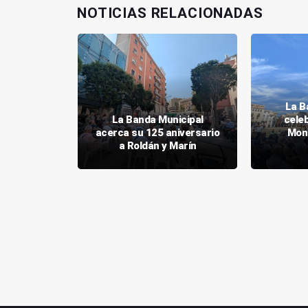
NOTICIAS RELACIONADAS
La B
ipal toca
La Banda Municipal
celeb
ersario de
acerca su 125 aniversario
Mon
 de Jaén
a Roldán y Marín