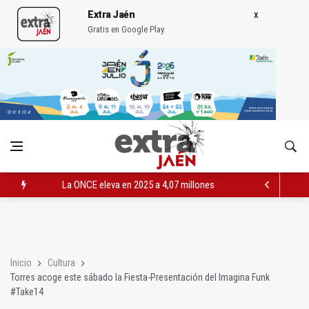
Extra Jaén
Gratis en Google Play
La ONCE eleva en 2025 a 4,07 millones su inversión social en l
Diputación, segundo patrocinador del Real Jaén en categoría 
Las prácticas de los conductores del tranvía empiezan la pr
Inicio
Cultura
Torres acoge este sábado la Fiesta-Presentación del Imagina Funk
#Take14