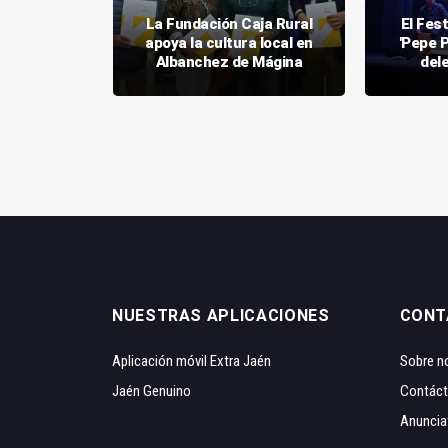
rá ser
La Fundación Caja Rural
El Fes
a Red de
apoya la cultura local en
'Pepe P
antinas
Albanchez de Mágina
dele
NUESTRAS APLICACIONES
CONT
Aplicación móvil Extra Jaén
Sobre n
Jaén Genuino
Contác
Anuncia