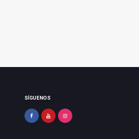
El jazz cobra vida en Jaén
Éxito del Cine de Verano
con el concierto de 'Franvi
con 2.900 espectadores
Quintet'
en las primeras semanas
SÍGUENOS