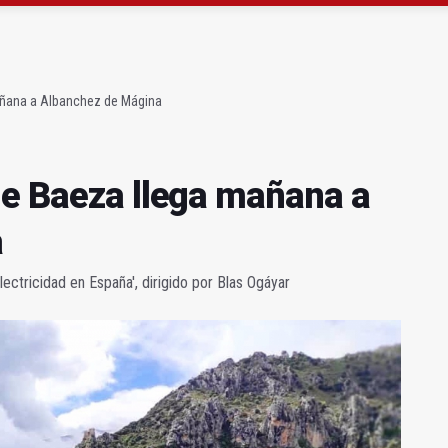
atrocinador del Real Jaén en categoría bronce
conductores del tranvía empiezan la próxima semana
añana a Albanchez de Mágina
de Baeza llega mañana a
a
lectricidad en España', dirigido por Blas Ogáyar