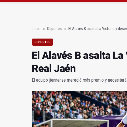
Poza y Herrera se pro
El CETEDEX tendrá en 
Inicio
Deportes
El Alavés B asalta La Victoria y dese
DEPORTES
El Alavés B asalta La
Real Jaén
El equipo jiennense mereció más premio y necesitará 