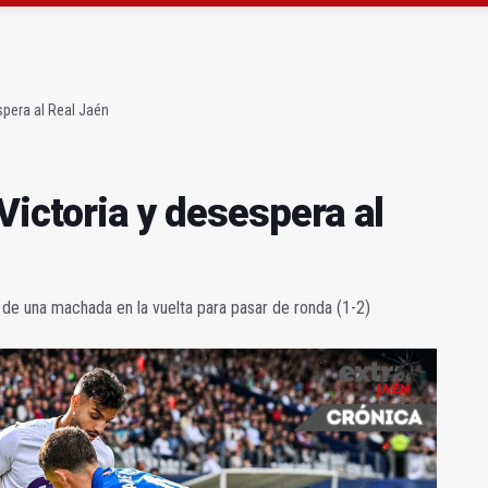
claman campeones en la “Batalla de Baécula Race”
noviembre los primeros edificios operativos
spera al Real Jaén
 Victoria y desespera al
de una machada en la vuelta para pasar de ronda (1-2)