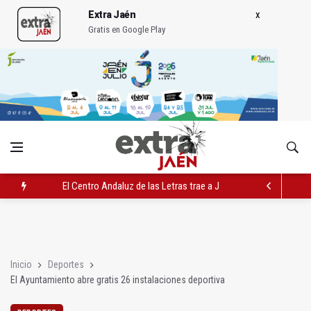
Extra Jaén
Gratis en Google Play
El Centro Andaluz de las Letras trae a Jaén al filósofo Omar L
Roban joyas de la Virgen de la Fuensanta Coronada de Alcaud
El PSOE acusa al PP de "apuntarse el tanto" de los datos de 
Inicio
Deportes
El Ayuntamiento abre gratis 26 instalaciones deportiva