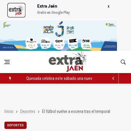
Extra Jaén
Gratis en Google Play
Quesada celebra este sábado una nueva jornada de Orgullo
La Junta amplia la alerta por listeria en Granada, Jaén y Sevilla
Rubén Gómez se suma al Avanza Jaén Paraíso Interior
Inicio
Deportes
El fútbol vuelve a escena tras el temporal
DEPORTES