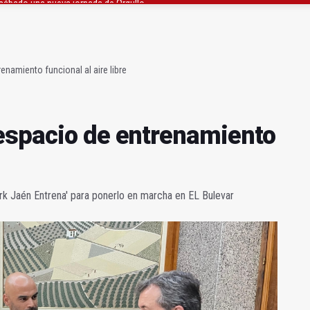
ta por listeria en Granada, Jaén y Sevilla
l Avanza Jaén Paraíso Interior
namiento funcional al aire libre
espacio de entrenamiento
rk Jaén Entrena' para ponerlo en marcha en EL Bulevar