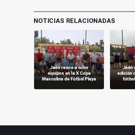
NOTICIAS RELACIONADAS
n Arjonilla
Jaén reúne a ocho
Jaén 
 máxima
equipos en la X Copa
edición 
cional
Masculina de Fútbol Playa
fútbo