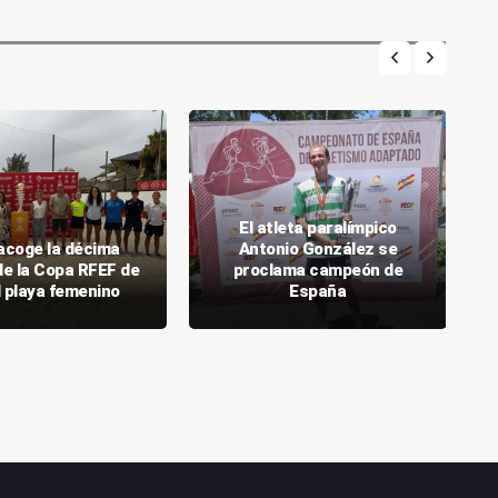
El atleta paralímpico
acoge la décima
Antonio González se
de la Copa RFEF de
proclama campeón de
l playa femenino
España