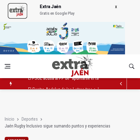
Extra Jaén
Gratis en Google Play
El Centro Andaluz de las Letras trae a Jaén al filósofo Omar L
Roban joyas de la Virgen de la Fuensanta Coronada de Alcaud
El PSOE acusa al PP de "apuntarse el tanto" de los datos de 
Inicio
Deportes
Jaén Rugby Inclusivo sigue sumando puntos y experiencias