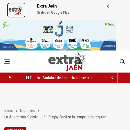
Extra Jaén
Gratis en Google Play
El Centro Andaluz de las Letras trae a Jaén al filósofo Omar L
Roban joyas de la Virgen de la Fuensanta Coronada de Alcaud
El PSOE acusa al PP de "apuntarse el tanto" de los datos de 
Inicio
Deportes
La Academia Kubota-Jaén Rugby finaliza la temporada regular