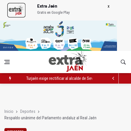
Extra Jaén
Gratis en Google Play
Turjaén exige rectificar al alcalde de Sevilla por "menospreciar
El PSOE critica el "desprecio" de la Junta al Cetedex
El Hospital de Jaén habilita un espacio para consultas de Gen
Inicio
Deportes
Respaldo unánime del Parlamento andaluz al Real Jaén