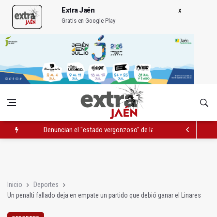
Extra Jaén
Gratis en Google Play
Denuncian el "estado vergonzoso" de la JV-3266 en Hinojares
La mutación de manial de IFEJA aportará al Ayuntamiento 7,31
El programa 'Semillas de experiencia' cierra con 646 participan
Inicio
Deportes
Un penalti fallado deja en empate un partido que debió ganar el Linares