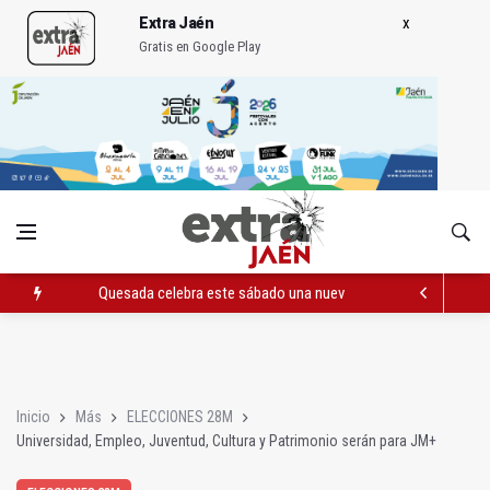
Extra Jaén
Gratis en Google Play
Quesada celebra este sábado una nueva jornada de Orgullo
La Junta amplia la alerta por listeria en Granada, Jaén y Sevilla
Rubén Gómez se suma al Avanza Jaén Paraíso Interior
Inicio
Más
ELECCIONES 28M
Universidad, Empleo, Juventud, Cultura y Patrimonio serán para JM+