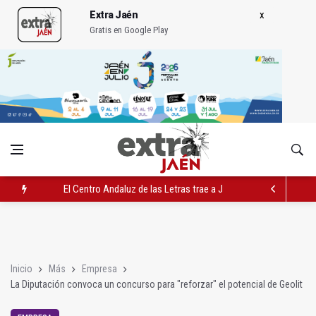
Extra Jaén
Gratis en Google Play
El Centro Andaluz de las Letras trae a Jaén al filósofo Omar L
Roban joyas de la Virgen de la Fuensanta Coronada de Alcaud
El PSOE acusa al PP de "apuntarse el tanto" de los datos de 
Inicio
Más
Empresa
La Diputación convoca un concurso para "reforzar" el potencial de Geolit