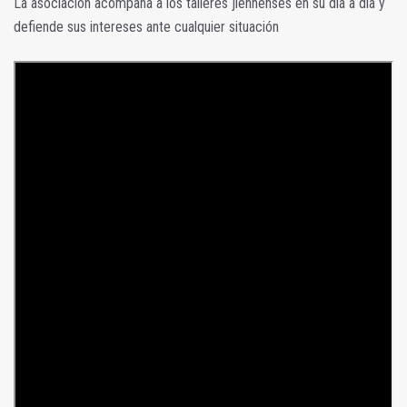
La asociación acompaña a los talleres jiennenses en su día a día y
defiende sus intereses ante cualquier situación