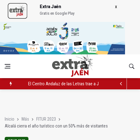
Extra Jaén
Gratis en Google Play
El Centro Andaluz de las Letras trae a Jaén al filósofo Omar L
Roban joyas de la Virgen de la Fuensanta Coronada de Alcaud
El PSOE acusa al PP de "apuntarse el tanto" de los datos de 
Inicio
Más
FITUR 2023
Alcalá cierra el año turístico con un 50% más de visitantes