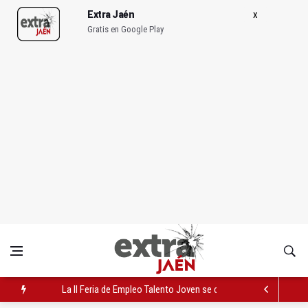
Extra Jaén
Gratis en Google Play
La II Feria de Empleo Talento Joven se celebra en Bailén este v
El PP acusa al alcalde de ampliar la zona azul "con afán recaud