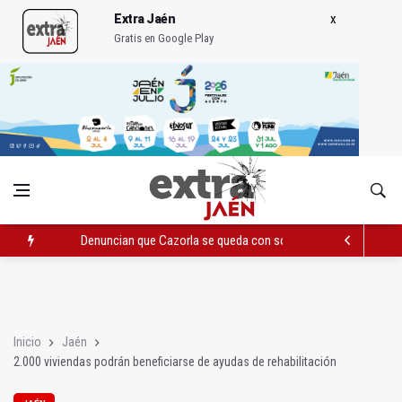
Extra Jaén
Gratis en Google Play
Denuncian que Cazorla se queda con solo dos bomberos por 
Pelea con arma blanca acaba con una menor herida en Torred
El PP acusa al PSOE de querer "dejar fuera" a la Junta en el Ce
Inicio
Jaén
2.000 viviendas podrán beneficiarse de ayudas de rehabilitación