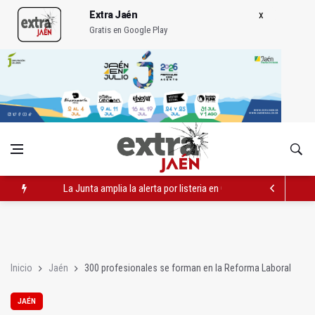
Extra Jaén
Gratis en Google Play
La Junta amplia la alerta por listeria en Granada, Jaén y Sevilla
Rubén Gómez se suma al Avanza Jaén Paraíso Interior
Quesada celebra este sábado una nueva jornada de Orgullo
Inicio
Jaén
300 profesionales se forman en la Reforma Laboral
JAÉN