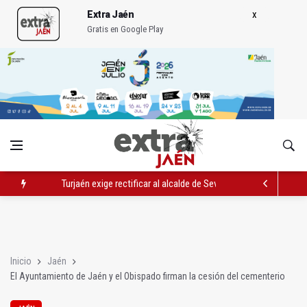
Extra Jaén
Gratis en Google Play
Turjaén exige rectificar al alcalde de Sevilla por "menospreciar
El PSOE critica el "desprecio" de la Junta al Cetedex
El Hospital de Jaén habilita un espacio para consultas de Gen
Inicio
Jaén
El Ayuntamiento de Jaén y el Obispado firman la cesión del cementerio