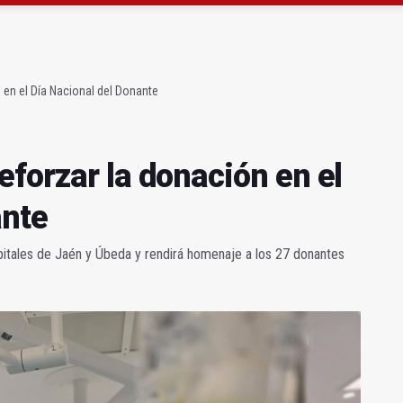
orzar la donación en el Día Nacional del Donante
al Jaén FS por sus éxitos de esta temporada
 en el Día Nacional del Donante
forzar la donación en el
ante
spitales de Jaén y Úbeda y rendirá homenaje a los 27 donantes