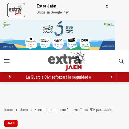
Extra Jaén
Gratis en Google Play
La Guardia Civil reforzará la seguridad el 12 de agosto por el e
Denuncian que Cazorla se queda con solo dos bomberos por 
Las dos canteras de la capital, a la espera de que se restaure e
Inicio
Jaén
Bonilla tacha como “lesivos” los PGE para Jaén
JAÉN