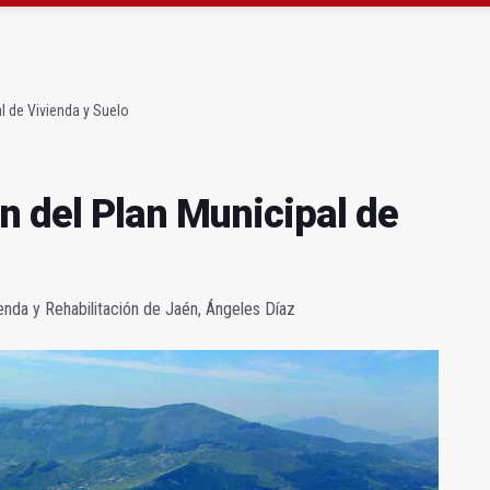
 acaba con una menor herida en Torredonjimeno
 querer "dejar fuera" a la Junta en el Cetedex
l de Vivienda y Suelo
n del Plan Municipal de
ienda y Rehabilitación de Jaén, Ángeles Díaz