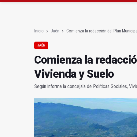
Pelea con arma blanca
El PP acusa al PSOE de
Inicio
Jaén
Comienza la redacción del Plan Municipa
JAÉN
Comienza la redacció
Vivienda y Suelo
Según informa la concejala de Políticas Sociales, Viv