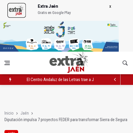
Extra Jaén
Gratis en Google Play
Roban joyas de la Virgen de la Fuensanta Coronada de Alcaud
El PSOE acusa al PP de "apuntarse el tanto" de los datos de 
El Centro Andaluz de las Letras trae a Jaén al filósofo Omar L
Inicio
Jaén
Diputación impulsa 7 proyectos FEDER para transformar Sierra de Segura