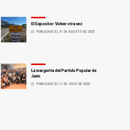
El Expositor: Volver otra vez
PUBLICADO EL 31 DE AGOSTO DE 2025
Detenido un joven por 13
Jaén tiene la operación
delitos de robo y daños en
salida más tranquila de
La margarita del Partido Popular de
Villanueva de la Reina
Andalucía
Jaén
PUBLICADO EL 11 DE JULIO DE 2026