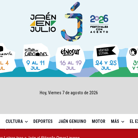
Hoy, Viernes 7 de agosto de 2026
CULTURA
DEPORTES
JAÉN GENUINO
MOTOR
MÁS
EL 
as Letras trae a Jaén al filósofo Omar Linares