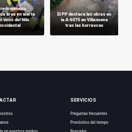
redonjimeno,
da área en alerta
El PP destaca las obras en
l virus del Nilo
la A-6075 en Villanueva
occidental
tras las borrascas
ACTAR
SERVICIOS
osotros
Preguntas frecuentes
tanos
Pronóstico del tiempo
te en nuestros medios
Buscador