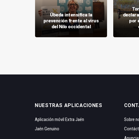
Tor
en por 13
Úbeda intensifica la
declara
y daños en
prevención frente al virus
por e
la Reina
del Nilo occidental
NUESTRAS APLICACIONES
CONT
Aplicación móvil Extra Jaén
Sobre n
Jaén Genuino
Contác
Anuncia