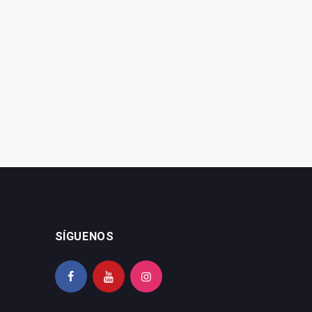
Pedro Sánchez
El PSOE acusa a la Junta
comprueba los daños del
de no actuar en la A-6075
temporal en Villanueva de
en Villanueva
la Reina
SÍGUENOS