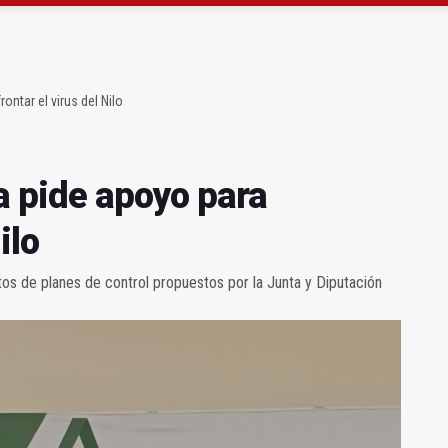
strena un mirador sobre el olivar de montaña
n del nuevo depósito de vehículos municipal
ontar el virus del Nilo
a pide apoyo para
ilo
tos de planes de control propuestos por la Junta y Diputación