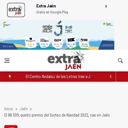
Extra Jaén
Gratis en Google Play
El Centro Andaluz de las Letras trae a Jaén al filósofo Omar L
Roban joyas de la Virgen de la Fuensanta Coronada de Alcaud
El PSOE acusa al PP de "apuntarse el tanto" de los datos de 
Inicio
Jaén
El 88.509, quinto premio del Sorteo de Navidad 2022, cae en Jaén