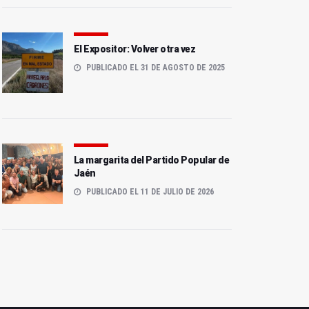
El Expositor: Volver otra vez
PUBLICADO EL 31 DE AGOSTO DE 2025
Diez incidencias
La margarita del Partido Popular de
JM+ reclama a la Junta
mantienen cortado el tren
Jaén
que limpie los parques
Jaén-Córdoba desde
PUBLICADO EL 11 DE JULIO DE 2026
periurbanos de la capital
enero