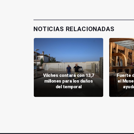
NOTICIAS RELACIONADAS
n detalla
Vilches contará con 13,7
Fuerte 
borrascas
millones para los daños
el Muse
mientos
del temporal
ayud