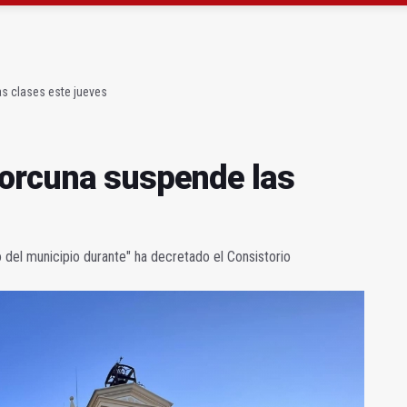
 "apuntarse el tanto" de los datos de empleo
as Letras trae a Jaén al filósofo Omar Linares
s clases este jueves
Porcuna suspende las
o del municipio durante" ha decretado el Consistorio