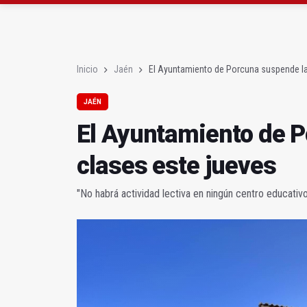
El PSOE acusa al PP de
El Centro Andaluz de l
Inicio
Jaén
El Ayuntamiento de Porcuna suspende la
JAÉN
El Ayuntamiento de 
clases este jueves
"No habrá actividad lectiva en ningún centro educativ