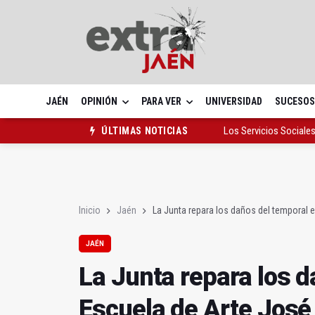
JAÉN
OPINIÓN
PARA VER
UNIVERSIDAD
SUCESOS
La investigación en Pe
ÚLTIMAS NOTICIAS
La Junta repara los d
Los Servicios Sociale
Inicio
Jaén
La Junta repara los daños del temporal 
JAÉN
La Junta repara los d
Escuela de Arte Jos