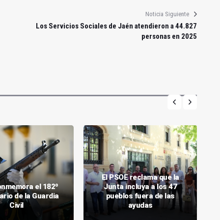
Noticia Siguiente
Los Servicios Sociales de Jaén atendieron a 44.827
personas en 2025
El PSOE reclama que la
onmemora el 182º
Junta incluya a los 47
ario de la Guardia
pueblos fuera de las
Civil
ayudas