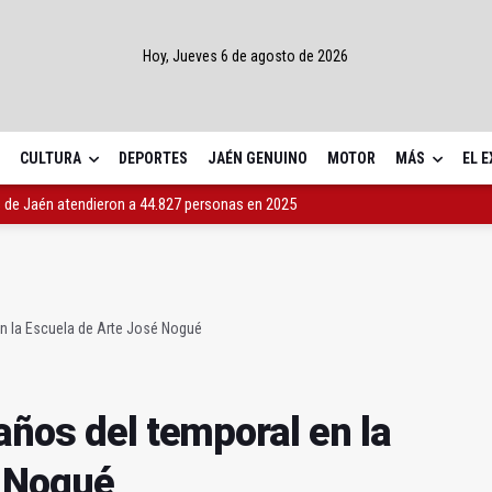
Hoy, Jueves 6 de agosto de 2026
CULTURA
DEPORTES
JAÉN GENUINO
MOTOR
MÁS
EL 
al de Becerro descarta una muerte violenta
años del temporal en la Escuela de Arte José Nogué
s de Jaén atendieron a 44.827 personas en 2025
en la Escuela de Arte José Nogué
años del temporal en la
é Nogué