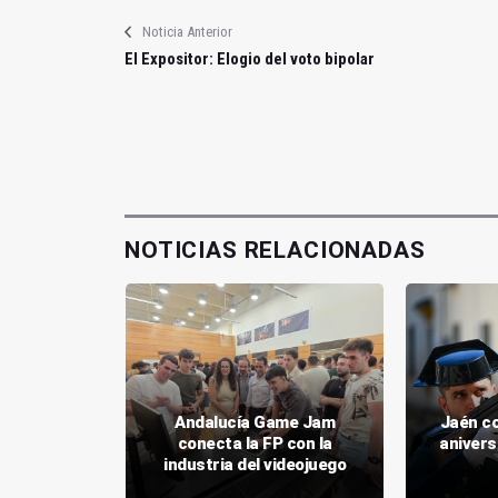
Noticia Anterior
El Expositor: Elogio del voto bipolar
NOTICIAS RELACIONADAS
strucción
Andalucía Game Jam
Jaén c
alidad del
conecta la FP con la
anivers
Oliva
industria del videojuego