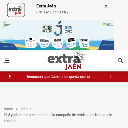
Extra Jaén
Gratis en Google Play
Denuncian que Cazorla se queda con solo dos bomberos por 
Pelea con arma blanca acaba con una menor herida en Torred
El PP acusa al PSOE de querer "dejar fuera" a la Junta en el Ce
Inicio
Jaén
El Ayuntamiento se adhiere a la campaña de control del transporte
escolar