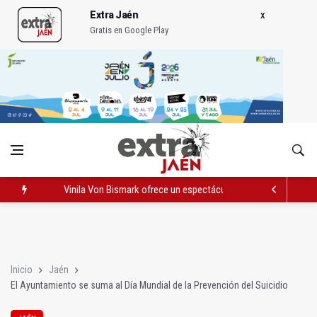
Extra Jaén
Gratis en Google Play
Vinila Von Bismark ofrece un espectáculo "rompedor" en el In
El lateral izquiero sub 23 David Márquez, nuevo fichaje del Rea
IU pide respuestas al Gobierno sobre la situación del ferrocarri
Inicio
Jaén
El Ayuntamiento se suma al Día Mundial de la Prevención del Suicidio