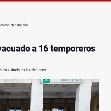
a se queda con solo dos bomberos por turno
capital, a la espera de que se restaure el terreno
mporeros en campaña
 evacuado a 16 temporeros
s, ha visitado las instalaciones