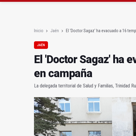
Denuncian que Cazorl
Las dos canteras de la 
Inicio
Jaén
El 'Doctor Sagaz' ha evacuado a 16 te
JAÉN
El 'Doctor Sagaz' ha
en campaña
La delegada territorial de Salud y Familias, Trinidad Ru