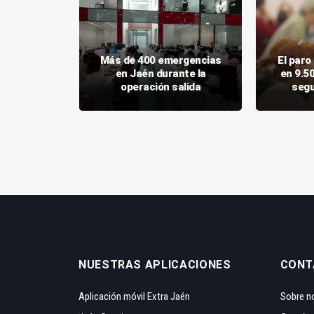
talece el
Más de 400 emergencias
El par
 el estrés
en Jaén durante la
en 9.5
mociones"
operación salida
segu
NUESTRAS APLICACIONES
CONT
Aplicación móvil Extra Jaén
Sobre n