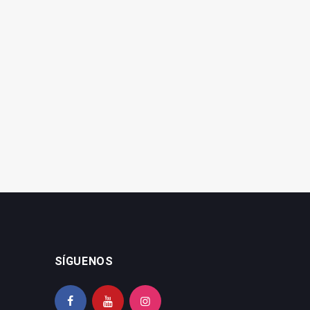
Cazorla ya cuenta con
Más de 140 sanitarios
servicio de urgencias en
participan en una jornada
el núcleo urbano
sobre mejora asistencial
SÍGUENOS