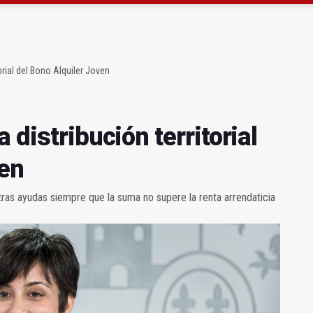
atrocinador del Real Jaén en categoría bronce
conductores del tranvía empiezan la próxima semana
orial del Bono Alquiler Joven
 distribución territorial
ven
ras ayudas siempre que la suma no supere la renta arrendaticia