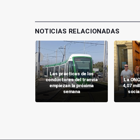
NOTICIAS RELACIONADAS
Las prácticas de los
apoya más
conductores del tranvía
La ONC
 LGTBI de
empiezan la próxima
4,07 mil
ntos
semana
socia