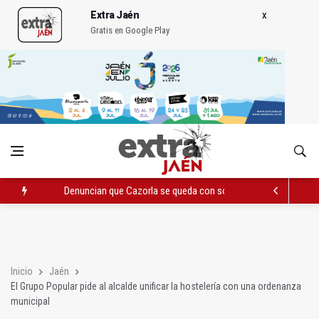
Extra Jaén
Gratis en Google Play
Denuncian que Cazorla se queda con solo dos bomberos por 
Pelea con arma blanca acaba con una menor herida en Torred
El PP acusa al PSOE de querer "dejar fuera" a la Junta en el Ce
Inicio
Jaén
El Grupo Popular pide al alcalde unificar la hostelería con una ordenanza
municipal