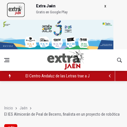
Extra Jaén
Gratis en Google Play
El Centro Andaluz de las Letras trae a Jaén al filósofo Omar L
Roban joyas de la Virgen de la Fuensanta Coronada de Alcaud
El PSOE acusa al PP de "apuntarse el tanto" de los datos de 
Inicio
Jaén
El IES Almicerán de Peal de Becerro, finalista en un proyecto de robótica