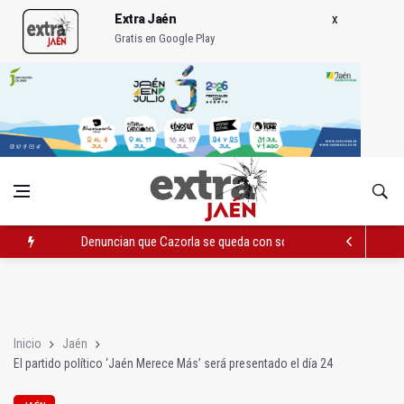
Extra Jaén
Gratis en Google Play
Denuncian que Cazorla se queda con solo dos bomberos por 
Pelea con arma blanca acaba con una menor herida en Torred
El PP acusa al PSOE de querer "dejar fuera" a la Junta en el Ce
Inicio
Jaén
El partido político ‘Jaén Merece Más’ será presentado el día 24